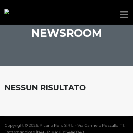
NEWSROOM
NESSUN RISULTATO
Copyright © 2026. Picano Rent S.R.L. - Via Carmelo Pezzullo, 111,
Frattamaggiore (NA) - P.IVA: 00974140949