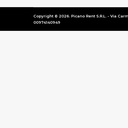
Copyright © 2026. Picano Rent S.R.L. - Via Carme
00974140949