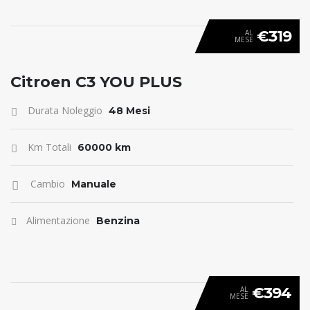
€319
AL
MESE
ANTICIPO 0
Citroen C3 YOU PLUS
Durata Noleggio
48 Mesi
Km Totali
60000 km
Cambio
Manuale
Alimentazione
Benzina
€394
AL
MESE