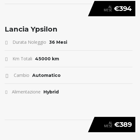
€394
AL
MESE
ANTICIPO 0
Lancia Ypsilon
Durata Noleggio
36 Mesi
Km Totali
45000 km
Cambio
Automatico
Alimentazione
Hybrid
€389
AL
MESE