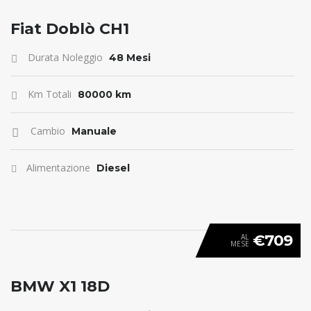
ANTICIPO 0
Fiat Doblò CH1
Durata Noleggio
48 Mesi
Km Totali
80000 km
Cambio
Manuale
Alimentazione
Diesel
€709
AL
MESE
ANTICIPO 0
BMW X1 18D