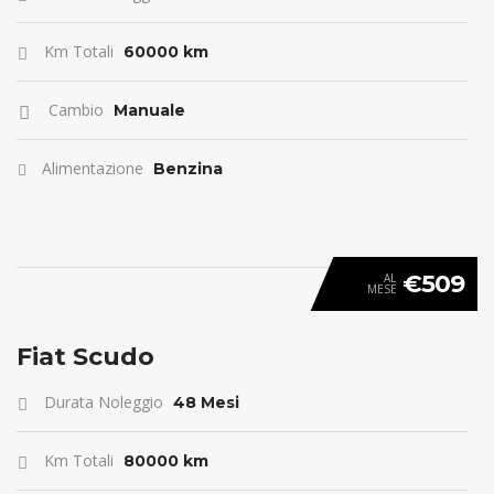
Km Totali
60000 km
Cambio
Manuale
Alimentazione
Benzina
€509
AL
MESE
ANTICIPO 0
Fiat Scudo
Durata Noleggio
48 Mesi
Km Totali
80000 km