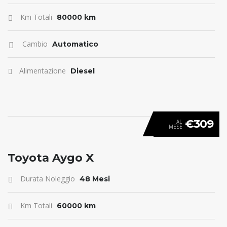
Km Totali
80000 km
Cambio
Automatico
Alimentazione
Diesel
€309
AL
MESE
ANTICIPO 0
Toyota Aygo X
Durata Noleggio
48 Mesi
Km Totali
60000 km