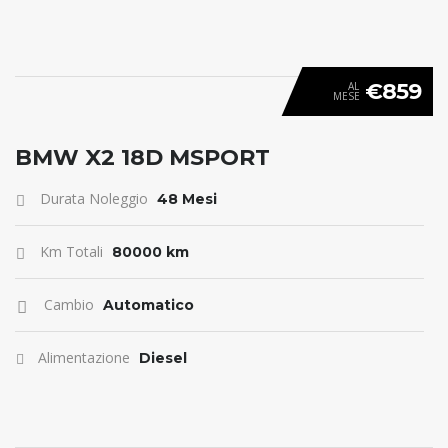
€859
AL
MESE
ANTICIPO 0
BMW X2 18D MSPORT
Durata Noleggio
48 Mesi
Km Totali
80000 km
Cambio
Automatico
Alimentazione
Diesel