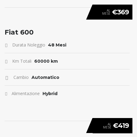
€369
AL
MESE
ANTICIPO 0
Fiat 600
Durata Noleggio
48 Mesi
Km Totali
60000 km
Cambio
Automatico
Alimentazione
Hybrid
€419
AL
MESE