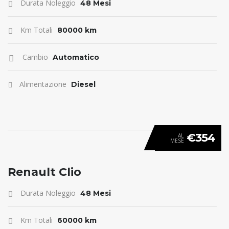
Durata Noleggio
48 Mesi
Km Totali
80000 km
Cambio
Automatico
Alimentazione
Diesel
€354
AL
MESE
ANTICIPO 0
Renault Clio
Durata Noleggio
48 Mesi
Km Totali
60000 km