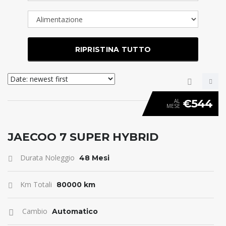
RIPRISTINA TUTTO
€544
AL
MESE
ANTICIPO 0
JAECOO 7 SUPER HYBRID
Durata Noleggio
48 Mesi
Km Totali
80000 km
Cambio
Automatico