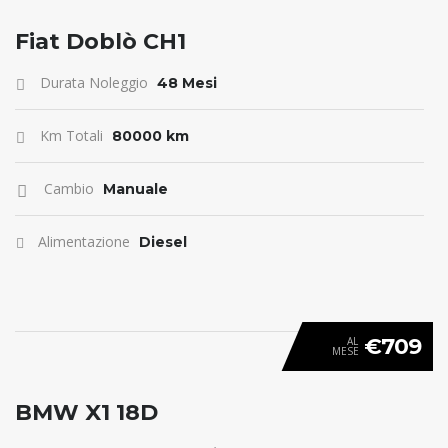
ANTICIPO 0
Fiat Doblò CH1
Durata Noleggio
48 Mesi
Km Totali
80000 km
Cambio
Manuale
Alimentazione
Diesel
€709
AL
MESE
ANTICIPO 0
BMW X1 18D