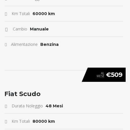
Km Totali
60000 km
Cambio
Manuale
Alimentazione
Benzina
€509
AL
MESE
ANTICIPO 0
Fiat Scudo
Durata Noleggio
48 Mesi
Km Totali
80000 km