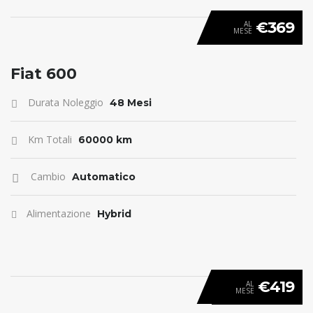
€369
AL
MESE
ANTICIPO 0
Fiat 600
Durata Noleggio
48 Mesi
Km Totali
60000 km
Cambio
Automatico
Alimentazione
Hybrid
€419
AL
MESE