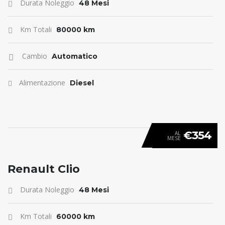
Durata Noleggio
48 Mesi
Km Totali
80000 km
Cambio
Automatico
Alimentazione
Diesel
€354
AL
MESE
ANTICIPO 0
Renault Clio
Durata Noleggio
48 Mesi
Km Totali
60000 km