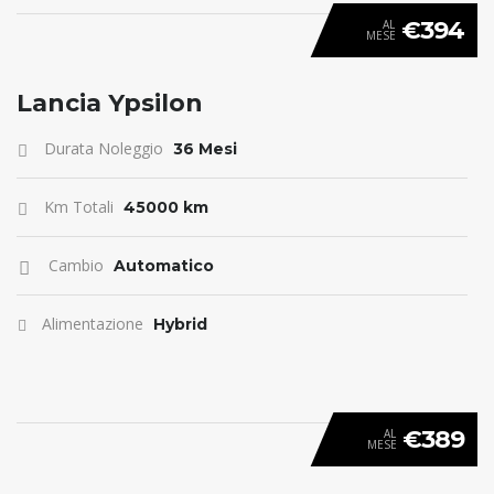
€394
AL
MESE
ANTICIPO 0
Lancia Ypsilon
Durata Noleggio
36 Mesi
Km Totali
45000 km
Cambio
Automatico
Alimentazione
Hybrid
€389
AL
MESE