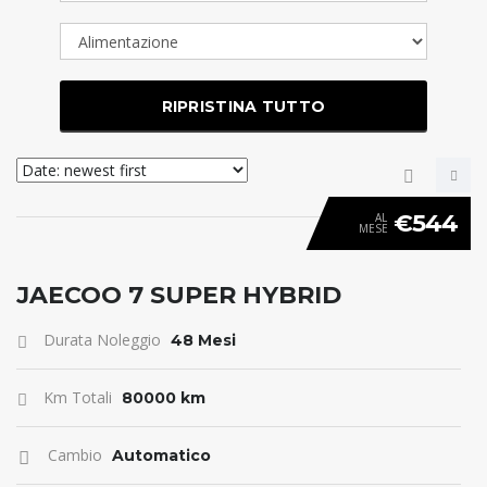
RIPRISTINA TUTTO
€544
AL
MESE
ANTICIPO 0
JAECOO 7 SUPER HYBRID
Durata Noleggio
48 Mesi
Km Totali
80000 km
Cambio
Automatico