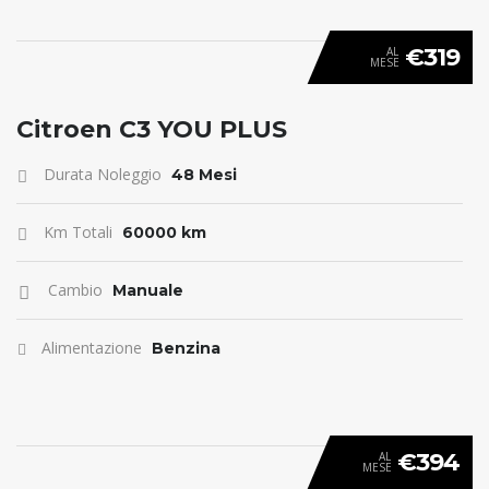
€319
AL
MESE
ANTICIPO 0
Citroen C3 YOU PLUS
Durata Noleggio
48 Mesi
Km Totali
60000 km
Cambio
Manuale
Alimentazione
Benzina
€394
AL
MESE