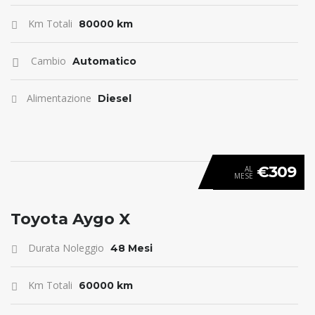
Km Totali
80000 km
Cambio
Automatico
Alimentazione
Diesel
€309
AL
MESE
ANTICIPO 0
Toyota Aygo X
Durata Noleggio
48 Mesi
Km Totali
60000 km