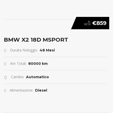
€859
AL
MESE
ANTICIPO 0
BMW X2 18D MSPORT
Durata Noleggio
48 Mesi
Km Totali
80000 km
Cambio
Automatico
Alimentazione
Diesel