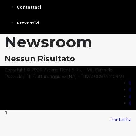
Contattaci
Preventivi
Newsroom
Nessun Risultato
Copyright © 2026. Picano Rent S.R.L. - Via Carmelo
Pezzullo, 111, Frattamaggiore (NA) - P.IVA: 00974140949
Confronta