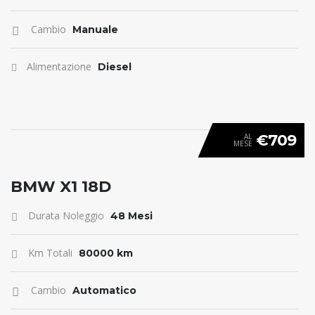
Cambio
Manuale
Alimentazione
Diesel
€709
AL
MESE
ANTICIPO 0
BMW X1 18D
Durata Noleggio
48 Mesi
Km Totali
80000 km
Cambio
Automatico