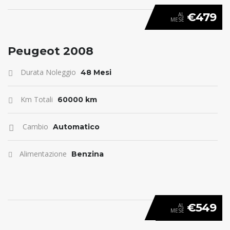
€479
AL
MESE
ANTICIPO 0
Peugeot 2008
Durata Noleggio
48 Mesi
Km Totali
60000 km
Cambio
Automatico
Alimentazione
Benzina
€549
AL
MESE