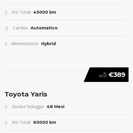
Km Totali
45000 km
Cambio
Automatico
Alimentazione
Hybrid
€389
AL
MESE
ANTICIPO 0
Toyota Yaris
Durata Noleggio
48 Mesi
Km Totali
60000 km