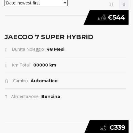
€544
AL
MESE
ANTICIPO 0
JAECOO 7 SUPER HYBRID
Durata Noleggio
48 Mesi
Km Totali
80000 km
Cambio
Automatico
Alimentazione
Benzina
€339
AL
MESE