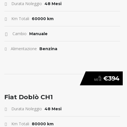
Durata Noleggio
48 Mesi
Km Totali
60000 km
Cambio
Manuale
Alimentazione
Benzina
€394
AL
MESE
ANTICIPO 0
Fiat Doblò CH1
Durata Noleggio
48 Mesi
Km Totali
80000 km