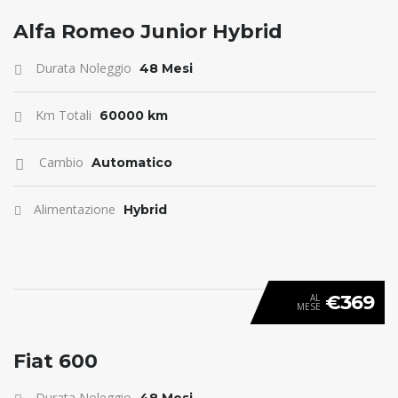
ANTICIPO 0
Alfa Romeo Junior Hybrid
Durata Noleggio
48 Mesi
Km Totali
60000 km
Cambio
Automatico
Alimentazione
Hybrid
€369
AL
MESE
ANTICIPO 0
Fiat 600
Durata Noleggio