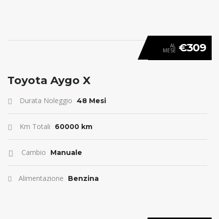
€309
AL
MESE
ANTICIPO 0
Toyota Aygo X
Durata Noleggio
48 Mesi
Km Totali
60000 km
Cambio
Manuale
Alimentazione
Benzina