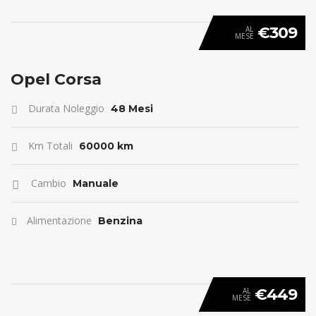
€309
AL
MESE
ANTICIPO 0
Opel Corsa
Durata Noleggio
48 Mesi
Km Totali
60000 km
Cambio
Manuale
Alimentazione
Benzina
€449
AL
MESE