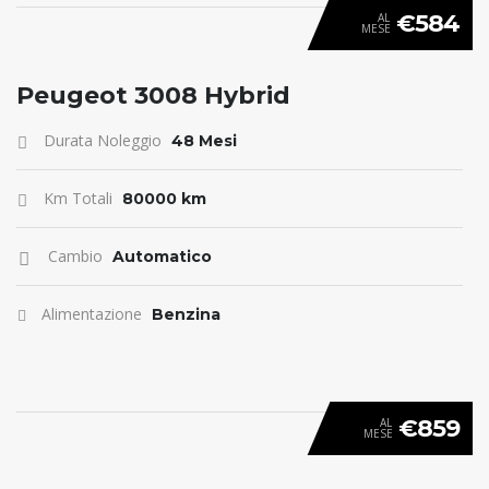
€584
AL
MESE
ANTICIPO 0
Peugeot 3008 Hybrid
Durata Noleggio
48 Mesi
Km Totali
80000 km
Cambio
Automatico
Alimentazione
Benzina
€859
AL
MESE