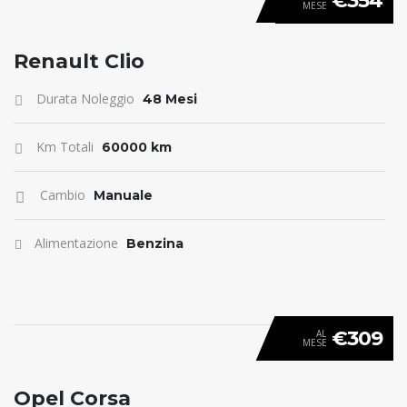
€354
MESE
ANTICIPO 0
Renault Clio
Durata Noleggio
48 Mesi
Km Totali
60000 km
Cambio
Manuale
Alimentazione
Benzina
€309
AL
MESE
ANTICIPO 0
Opel Corsa