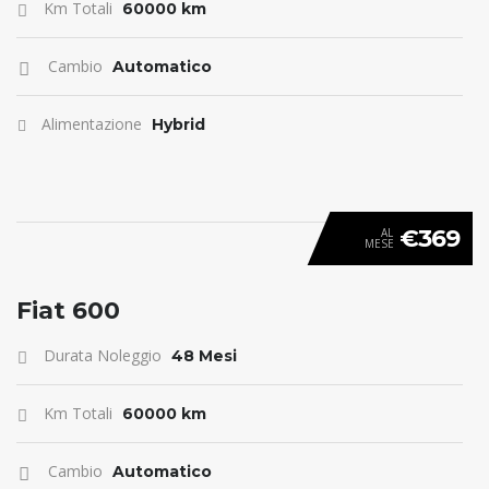
Km Totali
60000 km
Cambio
Automatico
Alimentazione
Hybrid
€369
AL
MESE
ANTICIPO 0
Fiat 600
Durata Noleggio
48 Mesi
Km Totali
60000 km
Cambio
Automatico