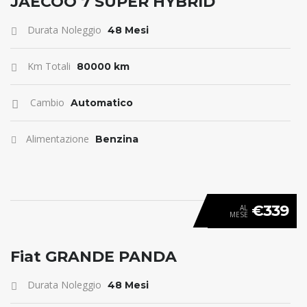
JAECOO 7 SUPER HYBRID
Durata Noleggio
48 Mesi
Km Totali
80000 km
Cambio
Automatico
Alimentazione
Benzina
€339
AL
MESE
ANTICIPO 0
Fiat GRANDE PANDA
Durata Noleggio
48 Mesi