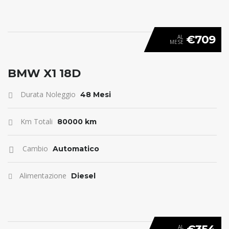
€709
AL
MESE
ANTICIPO 0
BMW X1 18D
Durata Noleggio
48 Mesi
Km Totali
80000 km
Cambio
Automatico
Alimentazione
Diesel
AL