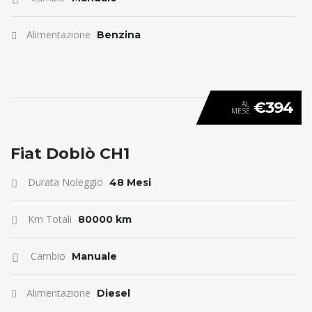
Alimentazione
Benzina
€394
AL
MESE
ANTICIPO 0
Fiat Doblò CH1
Durata Noleggio
48 Mesi
Km Totali
80000 km
Cambio
Manuale
Alimentazione
Diesel