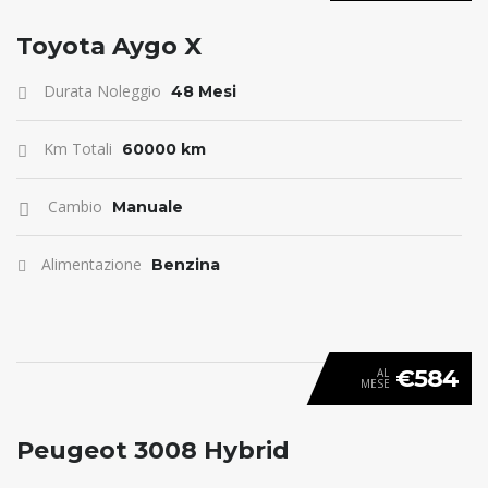
ANTICIPO 0
Toyota Aygo X
Durata Noleggio
48 Mesi
Km Totali
60000 km
Cambio
Manuale
Alimentazione
Benzina
€584
AL
MESE
ANTICIPO 0
Peugeot 3008 Hybrid