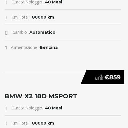
Durata Noleggio
48 Mesi
Km Totali
80000 km
Cambio
Automatico
Alimentazione
Benzina
€859
AL
MESE
ANTICIPO 0
BMW X2 18D MSPORT
Durata Noleggio
48 Mesi
Km Totali
80000 km