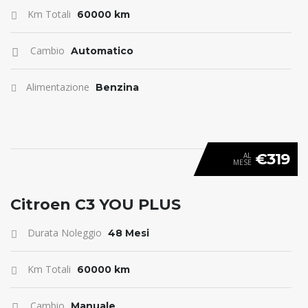
Km Totali
60000 km
Cambio
Automatico
Alimentazione
Benzina
€319
AL
MESE
ANTICIPO 0
Citroen C3 YOU PLUS
Durata Noleggio
48 Mesi
Km Totali
60000 km
Cambio
Manuale