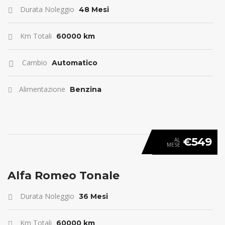
Durata Noleggio
48 Mesi
Km Totali
60000 km
Cambio
Automatico
Alimentazione
Benzina
€549
AL
MESE
ANTICIPO 0
Alfa Romeo Tonale
Durata Noleggio
36 Mesi
Km Totali
60000 km