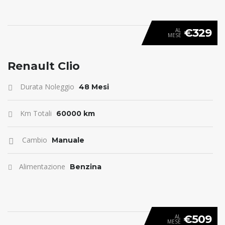
€329
AL
MESE
ANTICIPO 0
Renault Clio
Durata Noleggio
48 Mesi
Km Totali
60000 km
Cambio
Manuale
Alimentazione
Benzina
€509
AL
MESE