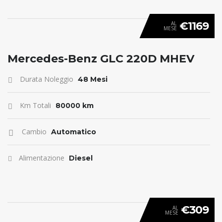
€1169
AL
MESE
ANTICIPO 0
Mercedes-Benz GLC 220D MHEV
Durata Noleggio
48 Mesi
Km Totali
80000 km
Cambio
Automatico
Alimentazione
Diesel
€309
AL
MESE