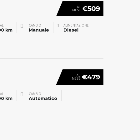
€509
AL
MESE
ALI
CAMBIO
ALIMENTAZIONE
00 km
Manuale
Diesel
€479
AL
MESE
ALI
CAMBIO
00 km
Automatico