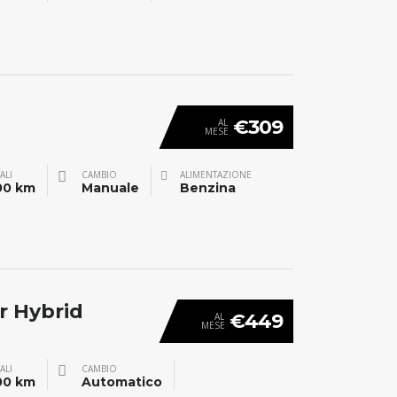
€309
AL
MESE
ALI
CAMBIO
ALIMENTAZIONE
00 km
Manuale
Benzina
r Hybrid
€449
AL
MESE
ALI
CAMBIO
00 km
Automatico