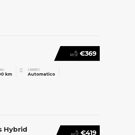
€369
AL
MESE
ALI
CAMBIO
00 km
Automatico
s Hybrid
€419
AL
MESE