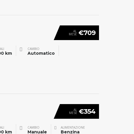
€709
AL
MESE
ALI
CAMBIO
00 km
Automatico
€354
AL
MESE
ALI
CAMBIO
ALIMENTAZIONE
00 km
Manuale
Benzina