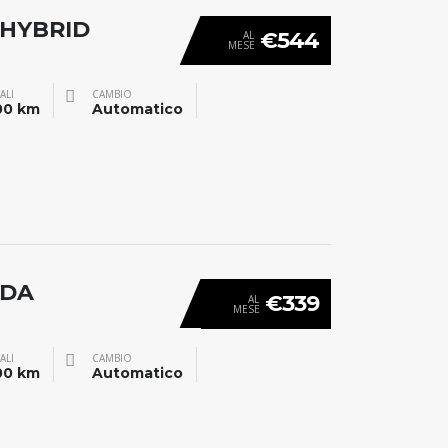
 HYBRID
€544
AL
MESE
ALI
CAMBIO
00 km
Automatico
NDA
€339
AL
MESE
ALI
CAMBIO
00 km
Automatico