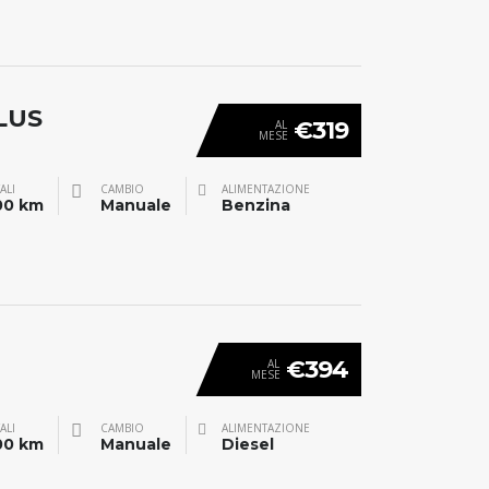
LUS
€319
AL
MESE
ALI
CAMBIO
ALIMENTAZIONE
00 km
Manuale
Benzina
€394
AL
MESE
ALI
CAMBIO
ALIMENTAZIONE
00 km
Manuale
Diesel