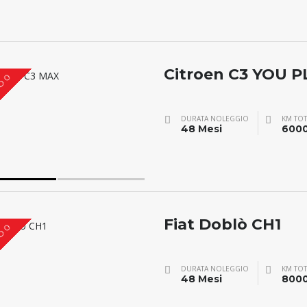
Citroen C3 YOU P
O 0
DURATA NOLEGGIO
KM TOT
48 Mesi
600
Fiat Doblò CH1
O 0
DURATA NOLEGGIO
KM TOT
48 Mesi
800