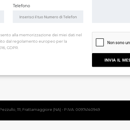
Telefono
ento alla memorizzazione dei miei dati nel
lito dal regolamento europeo per la
2016, GDPR.
Pezzullo, 111, Frattamaggiore (NA) - P.IVA: 00974140949