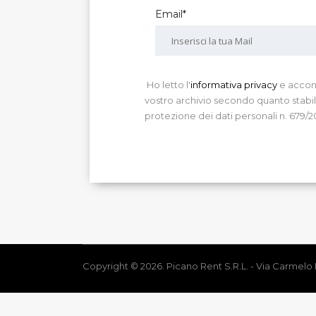
Email*
Ho letto l'
informativa privacy
e accons
vostro archivio secondo quanto stabi
protezione dei dati personali n. 679/
Copyright © 2026. Picano Rent S.R.L. - Via Carmelo 